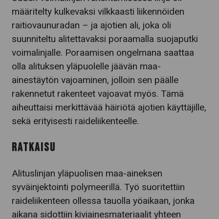
määritelty kulkevaksi vilkkaasti liikennöiden
raitiovaunuradan – ja ajotien ali, joka oli
suunniteltu alitettavaksi poraamalla suojaputki
voimalinjalle. Poraamisen ongelmana saattaa
olla alituksen yläpuolelle jäävän maa-
ainestäytön vajoaminen, jolloin sen päälle
rakennetut rakenteet vajoavat myös. Tämä
aiheuttaisi merkittävää häiriötä ajotien käyttäjille,
sekä erityisesti raideliikenteelle.
RATKAISU
Alituslinjan yläpuolisen maa-aineksen
syväinjektointi polymeerillä. Työ suoritettiin
raideliikenteen ollessa tauolla yöaikaan, jonka
aikana sidottiin kiviainesmateriaalit yhteen