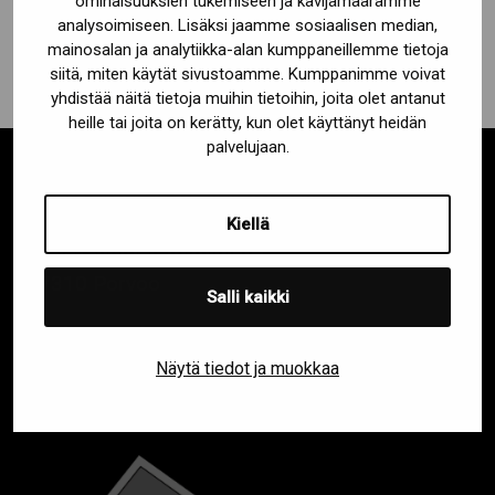
ominaisuuksien tukemiseen ja kävijämäärämme
analysoimiseen. Lisäksi jaamme sosiaalisen median,
mainosalan ja analytiikka-alan kumppaneillemme tietoja
siitä, miten käytät sivustoamme. Kumppanimme voivat
yhdistää näitä tietoja muihin tietoihin, joita olet antanut
heille tai joita on kerätty, kun olet käyttänyt heidän
palvelujaan.
SUOMEN NOSTO- JA STABILOINTITEKNIIKKA OY
Kiellä
Etelä-Suomen toimipiste
07310 Porvoo
Salli kaikki
Keski- ja Pohjois-Suomen toimipiste
42100 Jämsä
Näytä tiedot ja muokkaa
Y-tunnus 0967861-9