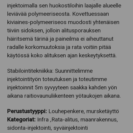
injektoimalla sen huokostiloihin laajalle alueelle
leviävää polymeeriseosta. Kovettuessaan
kiviaines-polymeeriseos muodosti yhtenäisen
tiiviin sidoksen, jolloin alitusporauksen
häiritsemä tärinä ja paineilma ei aiheuttanut
radalle korkomuutoksia ja rata voitiin pitää
käytössä koko alituksen ajan keskeytyksettä.
Stabilointitekniikka: Suunnittelimme
injektointityön toteutuksen ja toteutimme
injektoinnit 5m syvyyteen saakka kahden yön
aikana raitiovaunuliikenteen yötaukojen aikana.
Perustustyyppi:
Louhepenkere, mursketäyttö
Kategoriat:
Infra ,Rata-alitus, maanrakennus,
sidonta-injektointi, syväinjektointi