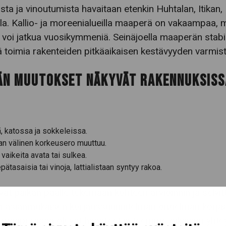
a ja vinoutumista havaitaan etenkin Huhtalan, Itikan, 
la. Kallio- ja moreenialueilla maaperä on vakaampaa, 
 voi jatkua vuosikymmeniä. Seinäjoella maaperän stabil
ä toimia rakenteiden pitkäaikaisen kestävyyden varmis
ÄN MUUTOKSET NÄKYVÄT RAKENNUKSISS
, katossa ja sokkeleissa.
an välinen korkeusero muuttuu.
 vaikeita avata tai sulkea.
epätasaisia tai vinoja, lattialistaan syntyy rakoa.
vat paikan päälle tekemään kohteen arvioinnin ja selv
an asianmukaisen korjaussuunnitelman ongelman korja
 maaperässä olevat haasteet ja teemme oikaisun yht