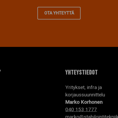
OTA YHTEYTTÄ
Y
YHTEYSTIEDOT
Yritykset, infra ja
korjaussuunnittelu
Marko Korhonen
040 153 1777
marko@stabilointitekniik