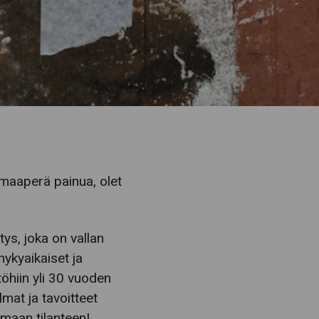
a maaperä painua, olet
ys, joka on vallan
 nykyaikaiset ja
öhiin yli 30 vuoden
mat ja tavoitteet
amaan tilanteen!