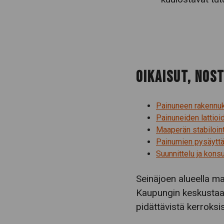
OIKAISUT, NOS
Painuneen rakennuk
Painuneiden lattioid
Maaperän stabilointi
Painumien pysäytt
Suunnittelu ja konsul
Seinäjoen alueella maa
Kaupungin keskustaa 
pidättävistä kerroksi