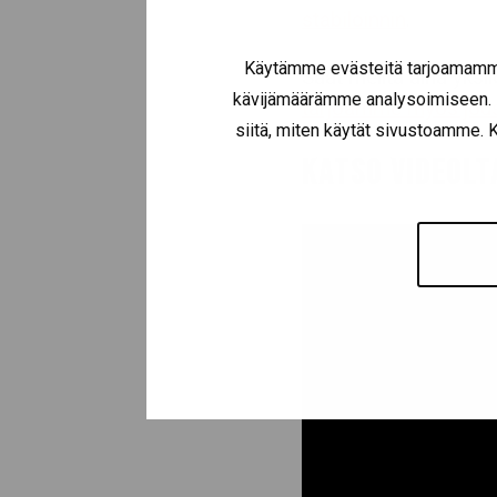
stabiloinnin
.
Käytämme evästeitä tarjoamamme
Saat meiltä aina yksi
kävijämäärämme analysoimiseen. L
tarjoamme myös jous
siitä, miten käytät sivustoamme. Ku
KATSO VIDEOLT