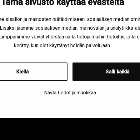
Tämä sivusto käyttää evästeitä
 sisällön ja mainosten räätälöimiseen, sosiaalisen median omi
löllisen tarjouksen ennen työhön sitoutumista.
Mikäli hi
isäksi jaamme sosiaalisen median, mainosalan ja analytiikka-a
tavaa rahoitusta.
mppanimme voivat yhdistää näitä tietoja muihin tietoihin, joita ole
kerätty, kun olet käyttänyt heidän palvelujaan.
A, KUINKA LATTIAN NOSTO JA STABILOI
Kiellä
Salli kaikki
Näytä tiedot ja muokkaa