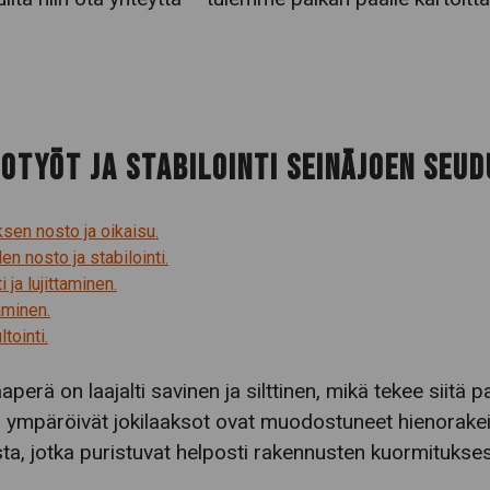
TOTYÖT JA STABILOINTI SEINÄJOEN SEU
sen nosto ja oikaisu.
en nosto ja stabilointi.
 ja lujittaminen.
äminen.
tointi.
perä on laajalti savinen ja silttinen, mikä tekee siitä pa
ympäröivät jokilaaksot ovat muodostuneet hienorakeis
sta, jotka puristuvat helposti rakennusten kuormitukses