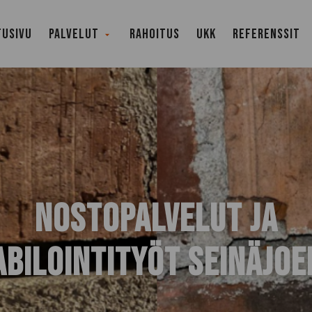
TUSIVU
PALVELUT
RAHOITUS
UKK
REFERENSSIT
Avaa
alavalikko
NOSTOPALVELUT JA
ABILOINTITYÖT SEINÄJOE