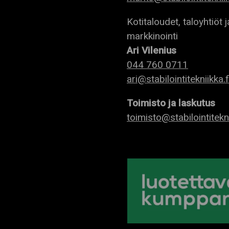
Kotitaloudet, taloyhtiöt j
markkinointi
Ari Vilenius
044 760 0711
ari@stabilointitekniikka.f
Toimisto ja laskutus
toimisto@stabilointitekni