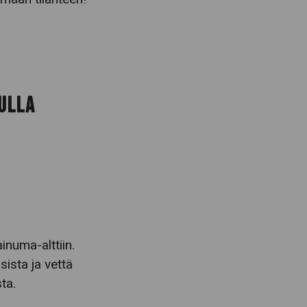
DULLA
inuma-alttiin.
ista ja vettä
ta.