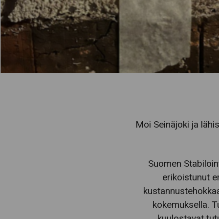
Moi Seinäjoki ja lähi
Suomen Stabiloint
erikoistunut er
kustannustehokkaat
kokemuksella. Tu
kuulostavat tut