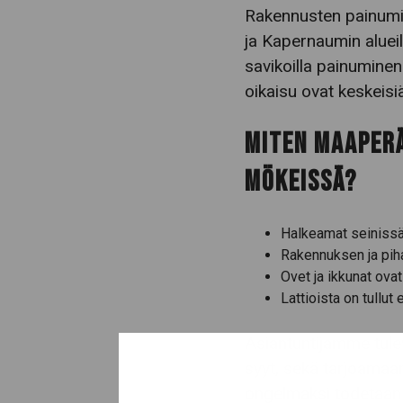
Rakennusten painumist
ja Kapernaumin alueil
savikoilla painuminen
oikaisu ovat keskeisi
MITEN MAAPER
MÖKEISSÄ?
Halkeamat seinissä
Rakennuksen ja pih
Ovet ja ikkunat ovat
Lattioista on tullut 
Asiantuntijamme tule
syyt, sekä tarjoama
ongelmaksi todetaan