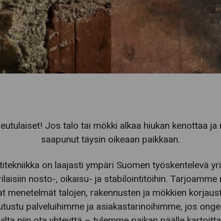
seutulaiset! Jos talo tai mökki alkaa hiukan kenottaa j
saapunut täysin oikeaan paikkaan.
itekniikka on laajasti ympäri Suomen työskentelevä yrit
ilaisiin nosto-, oikaisu- ja stabilointitöihin. Tarjoamme
 menetelmät talojen, rakennusten ja mökkien korjaust
tustu palveluihimme ja asiakastarinoihimme, jos ongel
uilta niin ota yhteyttä – tulemme paikan päälle kartoitt