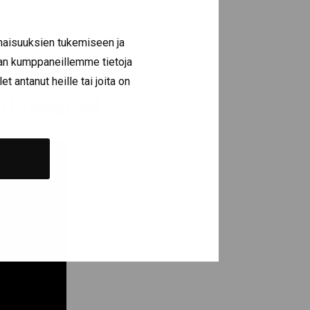
naisuuksien tukemiseen ja
nta huolestuttaa,
lan kumppaneillemme tietoja
t antanut heille tai joita on
NTI TAPAHTUU