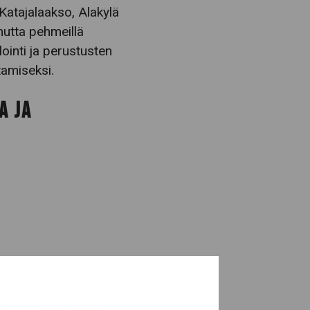
Katajalaakso, Alakylä
mutta pehmeillä
ointi ja perustusten
tamiseksi.
A JA
ittämään painumisen
amiseksi. Useimmiten
eydessä
maaperän