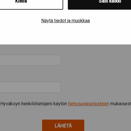
Kiellä
Salli kaikki
Näytä tiedot ja muokkaa
Hyväksyn henkilötietojeni käytön
tietosuojaselosteen
mukaisest