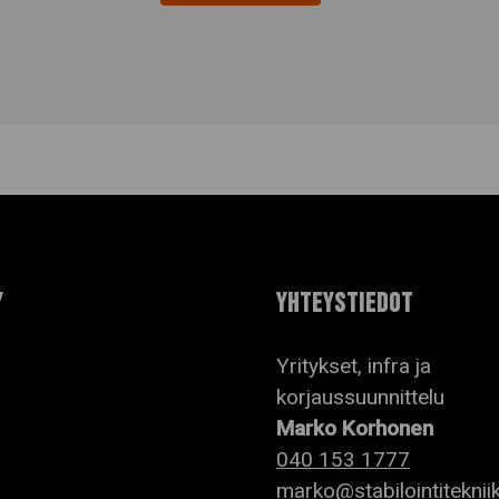
Y
YHTEYSTIEDOT
Yritykset, infra ja
korjaussuunnittelu
Marko Korhonen
040 153 1777
marko@stabilointitekniik