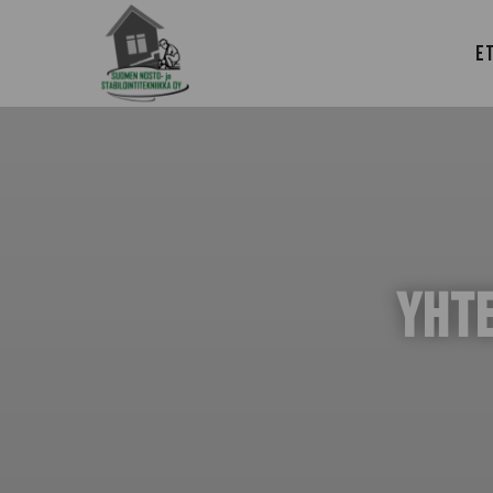
E
YHT