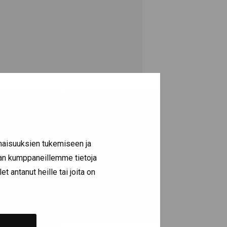
, Max. tiedoston koko: 100
naisuuksien tukemiseen ja
lan kumppaneillemme tietoja
t antanut heille tai joita on