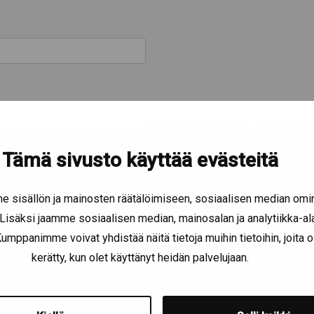
Sallitut tiedostotyypit: jpg, gif, png, pdf
Tämä sivusto käyttää evästeitä
 sisällön ja mainosten räätälöimiseen, sosiaalisen median omi
isäksi jaamme sosiaalisen median, mainosalan ja analytiikka-a
mppanimme voivat yhdistää näitä tietoja muihin tietoihin, joita ole
kerätty, kun olet käyttänyt heidän palvelujaan.