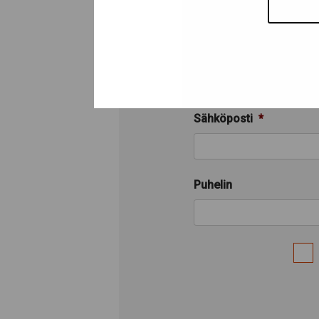
Yhteystiedot
Nimi
Sähköposti
*
Puhelin
Consent
*