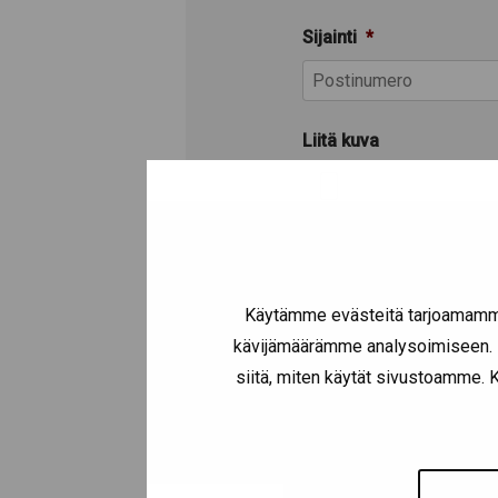
Sijainti
*
Liitä kuva
MB.
Muuta lisätietoa
Käytämme evästeitä tarjoamamme
kävijämäärämme analysoimiseen. L
siitä, miten käytät sivustoamme. Ku