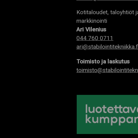
Kotitaloudet, taloyhtiöt j
markkinointi
Ari Vilenius
044 760 0711
ari@stabilointitekniikka.f
Toimisto ja laskutus
toimisto@stabilointitekni